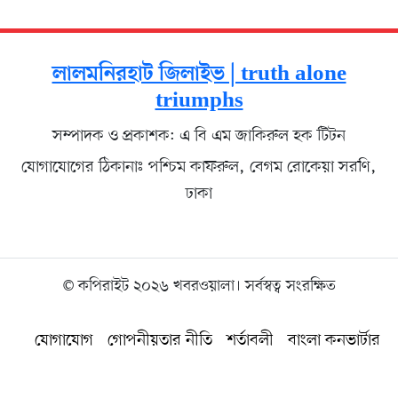
লালমনিরহাট জিলাইভ | truth alone
triumphs
সম্পাদক ও প্রকাশক: এ বি এম জাকিরুল হক টিটন
যোগাযোগের ঠিকানাঃ পশ্চিম কাফরুল, বেগম রোকেয়া সরণি,
ঢাকা
© কপিরাইট ২০২৬ খবরওয়ালা। সর্বস্বত্ব সংরক্ষিত
যোগাযোগ
গোপনীয়তার নীতি
শর্তাবলী
বাংলা কনভার্টার