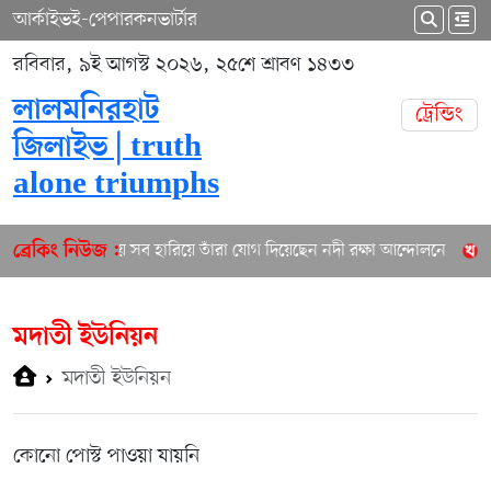
আর্কাইভ
ই-পেপার
কনভার্টার
রবিবার, ৯ই আগস্ট ২০২৬, ২৫শে শ্রাবণ ১৪৩৩
লালমনিরহাট
ট্রেন্ডিং
জিলাইভ | truth
alone triumphs
তিস্তায় সব হারিয়ে তাঁরা যোগ দিয়েছেন নদী রক্ষা আন্দোলনে
ল
ব্রেকিং নিউজ :
মদাতী ইউনিয়ন
মদাতী ইউনিয়ন
কোনো পোস্ট পাওয়া যায়নি