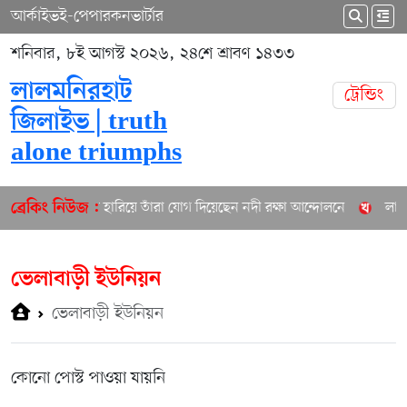
আর্কাইভ
ই-পেপার
কনভার্টার
শনিবার, ৮ই আগস্ট ২০২৬, ২৪শে শ্রাবণ ১৪৩৩
লালমনিরহাট
ট্রেন্ডিং
জিলাইভ | truth
alone triumphs
তিস্তায় সব হারিয়ে তাঁরা যোগ দিয়েছেন নদী রক্ষা আন্দোলনে
লালম
ব্রেকিং নিউজ :
ভেলাবাড়ী ইউনিয়ন
ভেলাবাড়ী ইউনিয়ন
কোনো পোস্ট পাওয়া যায়নি