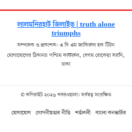
লালমনিরহাট জিলাইভ | truth alone
triumphs
সম্পাদক ও প্রকাশক: এ বি এম জাকিরুল হক টিটন
যোগাযোগের ঠিকানাঃ পশ্চিম কাফরুল, বেগম রোকেয়া সরণি,
ঢাকা
© কপিরাইট ২০২৬ খবরওয়ালা। সর্বস্বত্ব সংরক্ষিত
যোগাযোগ
গোপনীয়তার নীতি
শর্তাবলী
বাংলা কনভার্টার