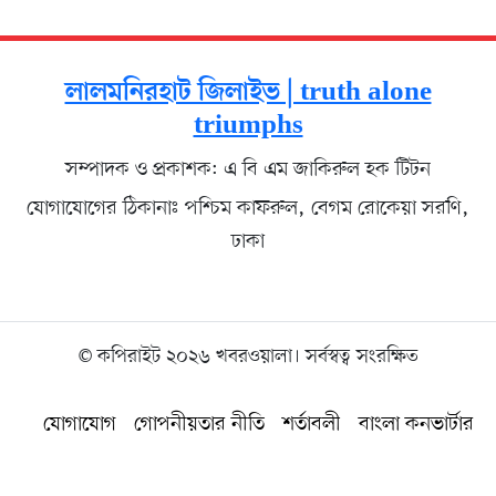
লালমনিরহাট জিলাইভ | truth alone
triumphs
সম্পাদক ও প্রকাশক: এ বি এম জাকিরুল হক টিটন
যোগাযোগের ঠিকানাঃ পশ্চিম কাফরুল, বেগম রোকেয়া সরণি,
ঢাকা
© কপিরাইট ২০২৬ খবরওয়ালা। সর্বস্বত্ব সংরক্ষিত
যোগাযোগ
গোপনীয়তার নীতি
শর্তাবলী
বাংলা কনভার্টার