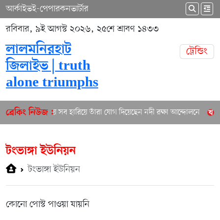
আর্কাইভ
ই-পেপার
কনভার্টার
রবিবার, ৯ই আগস্ট ২০২৬, ২৫শে শ্রাবণ ১৪৩৩
লালমনিরহাট
ট্রেন্ডিং
জিলাইভ | truth
alone triumphs
তিস্তায় সব হারিয়ে তাঁরা যোগ দিয়েছেন নদী রক্ষা আন্দোলনে
ল
ব্রেকিং নিউজ :
টংভাঙ্গা ইউনিয়ন
টংভাঙ্গা ইউনিয়ন
কোনো পোস্ট পাওয়া যায়নি