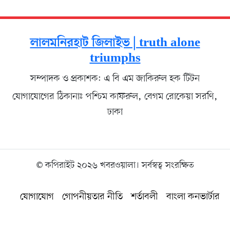
লালমনিরহাট জিলাইভ | truth alone
triumphs
সম্পাদক ও প্রকাশক: এ বি এম জাকিরুল হক টিটন
যোগাযোগের ঠিকানাঃ পশ্চিম কাফরুল, বেগম রোকেয়া সরণি,
ঢাকা
© কপিরাইট ২০২৬ খবরওয়ালা। সর্বস্বত্ব সংরক্ষিত
যোগাযোগ
গোপনীয়তার নীতি
শর্তাবলী
বাংলা কনভার্টার