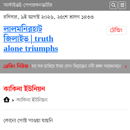
আর্কাইভ
ই-পেপার
কনভার্টার
রবিবার, ৯ই আগস্ট ২০২৬, ২৫শে শ্রাবণ ১৪৩৩
লালমনিরহাট
ট্রেন্ডিং
জিলাইভ | truth
alone triumphs
তিস্তায় সব হারিয়ে তাঁরা যোগ দিয়েছেন নদী রক্ষা আন্দোলনে
ব্রেকিং নিউজ :
কাকিনা ইউনিয়ন
কাকিনা ইউনিয়ন
কোনো পোস্ট পাওয়া যায়নি