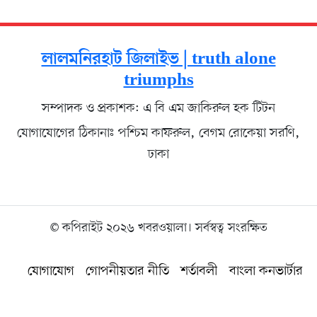
লালমনিরহাট জিলাইভ | truth alone
triumphs
সম্পাদক ও প্রকাশক: এ বি এম জাকিরুল হক টিটন
যোগাযোগের ঠিকানাঃ পশ্চিম কাফরুল, বেগম রোকেয়া সরণি,
ঢাকা
© কপিরাইট ২০২৬ খবরওয়ালা। সর্বস্বত্ব সংরক্ষিত
যোগাযোগ
গোপনীয়তার নীতি
শর্তাবলী
বাংলা কনভার্টার